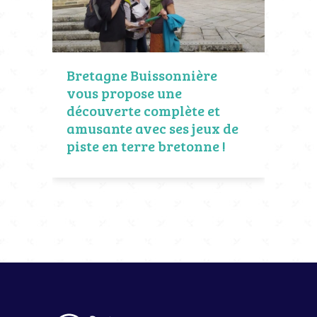
Bretagne Buissonnière
vous propose une
découverte complète et
amusante avec ses jeux de
piste en terre bretonne !