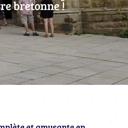
re bretonne !
omplète et amusante en