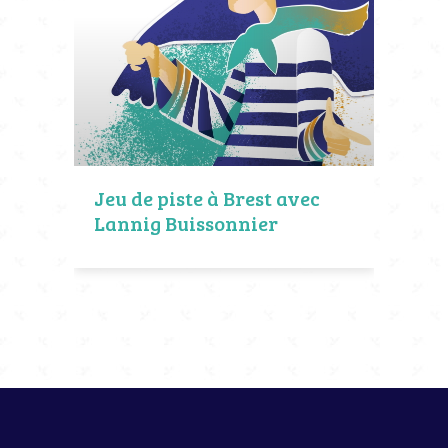
Jeu de piste à Brest avec
Lannig Buissonnier