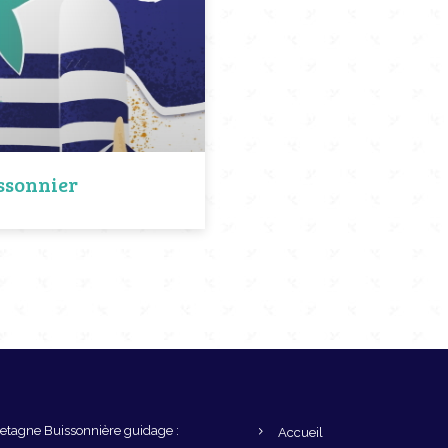
issonnier
Bretagne Buissonnière guidage :
Accueil