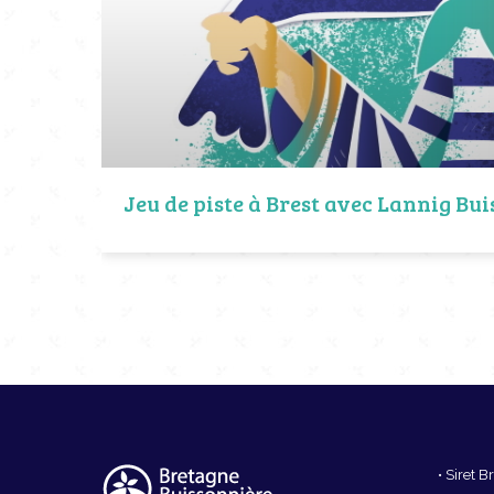
Jeu de piste à Brest avec Lannig Bu
• Siret 