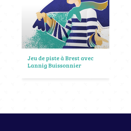
Jeu de piste à Brest avec
Lannig Buissonnier