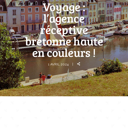
Voyage :
l’agence
réceptive
bretonne haute
en couleurs !
1 AVRIL 2024